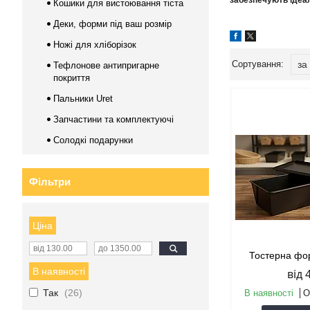
забезпечують ідеа
Кошики для вистоювання тіста
Деки, форми під ваш розмір
Ножі для хліборізок
Тефлонове антипригарне
покриття
Пальники Uret
Запчастини та комплектуючі
Солодкі подарунки
Фільтри
Ціна
Тостерна фо
В наявності
від 
Так
26
В наявності
О