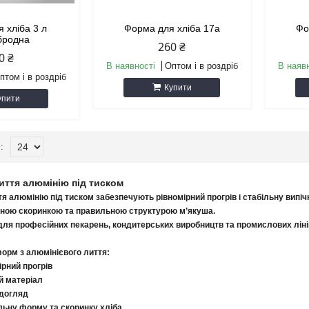
 хліба 3 л
Форма для хліба 17а
Фо
бродна
260 ₴
0 ₴
В наявності
Оптом і в роздріб
В наяв
птом і в роздріб
Купити
упити
иття алюмінію під тиском
тя алюмінію під тиском забезпечують рівномірний прогрів і стабільну випі
івною скоринкою та правильною структурою м’якуша.
для професійних пекарень, кондитерських виробництв та промислових ліні
орм з алюмінієвого лиття:
ірний прогрів
ий матеріал
 догляд
льну форму та скоринку хліба