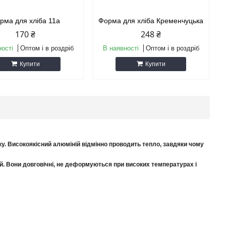
рма для хліба 11а
Форма для хліба Кременчуцька
170 ₴
248 ₴
ності
Оптом і в роздріб
В наявності
Оптом і в роздріб
Купити
Купити
чку. Високоякісний алюміній відмінно проводить тепло, завдяки чому
й. Вони довговічні, не деформуються при високих температурах і