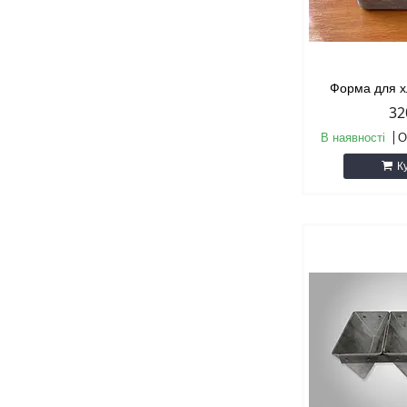
Форма для х
32
В наявності
О
К