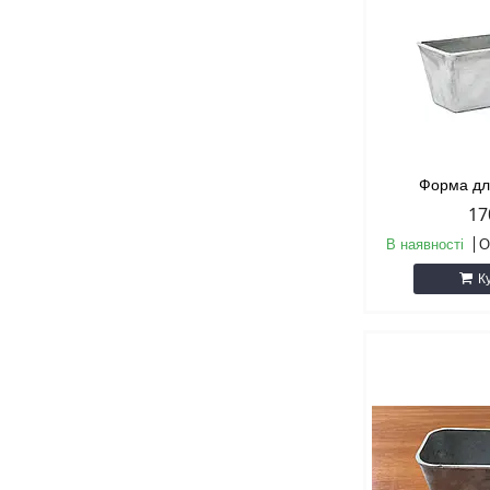
Форма дл
17
В наявності
О
К