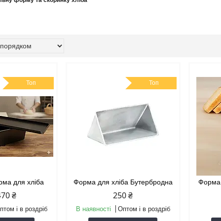
льну форму та скоринку хліба
Топ
Топ
рма для хліба
Форма для хліба Бутербродна
Форма 
470 ₴
250 ₴
птом і в роздріб
В наявності
Оптом і в роздріб