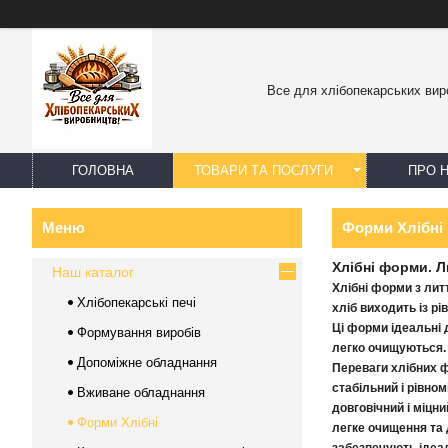
Все для хлібопекарських вир
ГОЛОВНА
ТОВАРИ ТА ПОСЛУГИ
ПРО 
Форми Хлібні
Хлібні форми. Л
Наш каталог
Хлібні форми з лит
Хлібопекарські печі
хліб виходить із р
Ці форми ідеальні 
Формування виробів
легко очищуються.
Допоміжне обладнання
Переваги хлібних ф
стабільний і рівном
Вживане обладнання
довговічний і міцн
Форми Хлібні
легке очищення та