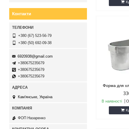
К
Контакти
+380 (67) 523-56-79
+380 (50) 692-09-38
6920938@gmail.com
+380675235679
+380675235679
+380675235679
Форма для хл
33
Кам'янське, Україна
В наявності
О
К
ФОП Назаренко