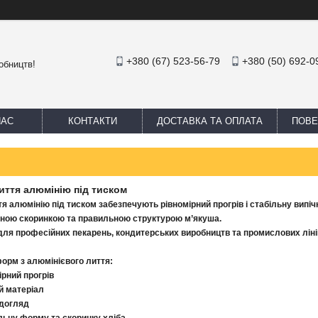
+380 (67) 523-56-79
+380 (50) 692-0
обництв!
НАС
КОНТАКТИ
ДОСТАВКА ТА ОПЛАТА
ПОВЕ
иття алюмінію під тиском
тя алюмінію під тиском забезпечують рівномірний прогрів і стабільну випі
івною скоринкою та правильною структурою м’якуша.
для професійних пекарень, кондитерських виробництв та промислових ліні
орм з алюмінієвого лиття:
ірний прогрів
ий матеріал
 догляд