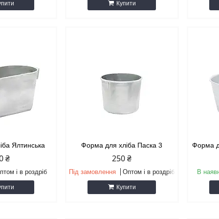
упити
Купити
іба Ялтинська
Форма для хліба Паска 3
Форма д
0 ₴
250 ₴
птом і в роздріб
Під замовлення
Оптом і в роздріб
В наяв
упити
Купити