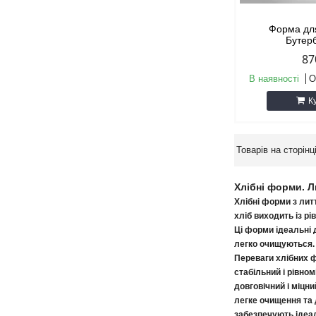
Форма для
Бутер
87
В наявності
О
К
Хлібні форми. Л
Хлібні форми з лит
хліб виходить із р
Ці форми ідеальні 
легко очищуються.
Переваги хлібних ф
стабільний і рівном
довговічний і міцн
легке очищення та
забезпечують ідеа