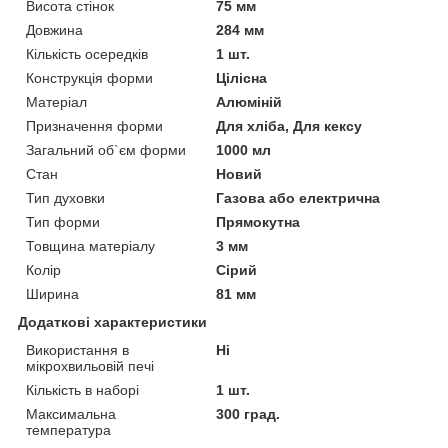
Висота стінок
75 мм
Довжина
284 мм
Кількість осередків
1 шт.
Конструкція форми
Цілісна
Матеріал
Алюміній
Призначення форми
Для хліба, Для кексу
Загальний об`єм форми
1000 мл
Стан
Новий
Тип духовки
Газова або електрична
Тип форми
Прямокутна
Товщина матеріалу
3 мм
Колір
Сірий
Ширина
81 мм
Додаткові характеристики
Використання в
Ні
мікрохвильовій печі
Кількість в наборі
1 шт.
Максимальна
300 град.
температура