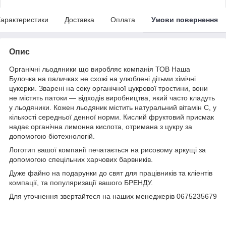
арактеристики
Доставка
Оплата
Умови повернення
Опис
Органічні льодяники що виробляє компанія ТОВ Наша
Булочка на паличках не схожі на улюблені дітьми хімічні
цукерки. Зварені на соку органічної цукрової тростини, вони
не містять патоки — відходів виробництва, який часто кладуть
у льодяники. Кожен льодяник містить натуральний вітамін С, у
кількості середньої денної норми. Кислий фруктовий присмак
надає органічна лимонна кислота, отримана з цукру за
допомогою біотехнологій.
Логотип вашої компанії печатається на рисовому аркущі за
допомогою спецільних харчових барвників.
Дуже файно на подарунки до свят для працівників та кліентів
компації, та популяризації вашого БРЕНДУ.
Для уточнення звертайтеся на наших менеджерів 0675235679