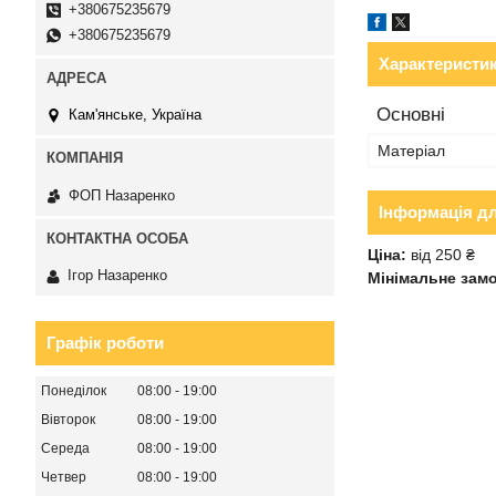
+380675235679
+380675235679
Характеристи
Основні
Кам'янське, Україна
Матеріал
ФОП Назаренко
Інформація д
Ціна:
від 250 ₴
Ігор Назаренко
Мінімальне зам
Графік роботи
Понеділок
08:00
19:00
Вівторок
08:00
19:00
Середа
08:00
19:00
Четвер
08:00
19:00