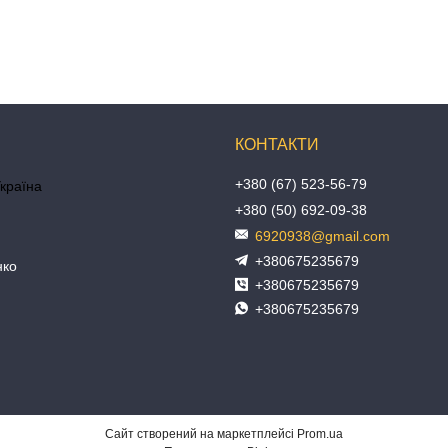
+380 (67) 523-56-79
Україна
+380 (50) 692-09-38
6920938@gmail.com
+380675235679
нко
+380675235679
+380675235679
Сайт створений на маркетплейсі
Prom.ua