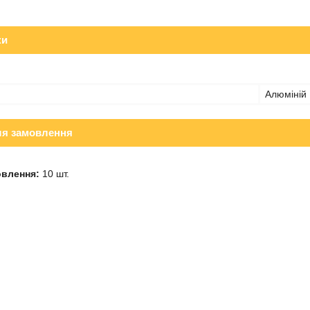
ки
Алюміній
ля замовлення
овлення:
10 шт.