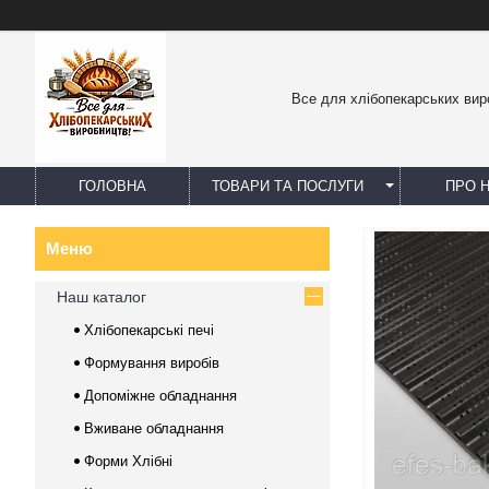
Все для хлібопекарських вир
ГОЛОВНА
ТОВАРИ ТА ПОСЛУГИ
ПРО 
Наш каталог
Хлібопекарські печі
Формування виробів
Допоміжне обладнання
Вживане обладнання
Форми Хлібні