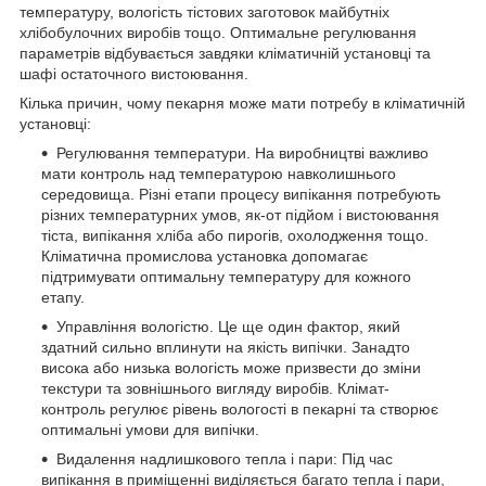
температуру, вологість тістових заготовок майбутніх
хлібобулочних виробів тощо. Оптимальне регулювання
параметрів відбувається завдяки кліматичній установці та
шафі остаточного вистоювання.
Кілька причин, чому пекарня може мати потребу в кліматичній
установці:
Регулювання температури. На виробництві важливо
мати контроль над температурою навколишнього
середовища. Різні етапи процесу випікання потребують
різних температурних умов, як-от підйом і вистоювання
тіста, випікання хліба або пирогів, охолодження тощо.
Кліматична промислова установка допомагає
підтримувати оптимальну температуру для кожного
етапу.
Управління вологістю. Це ще один фактор, який
здатний сильно вплинути на якість випічки. Занадто
висока або низька вологість може призвести до зміни
текстури та зовнішнього вигляду виробів. Клімат-
контроль регулює рівень вологості в пекарні та створює
оптимальні умови для випічки.
Видалення надлишкового тепла і пари: Під час
випікання в приміщенні виділяється багато тепла і пари,